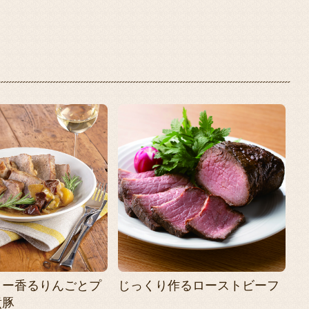
リー香るりんごとプ
じっくり作るローストビーフ
煮豚