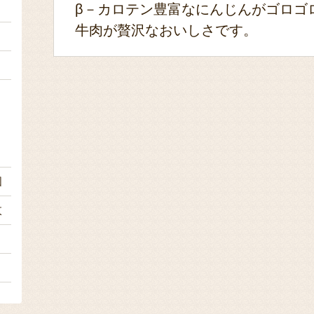
１
β－カロテン豊富なにんじんがゴロゴ
牛肉が贅沢なおいしさです。
２
々
）
個
枚
１
々