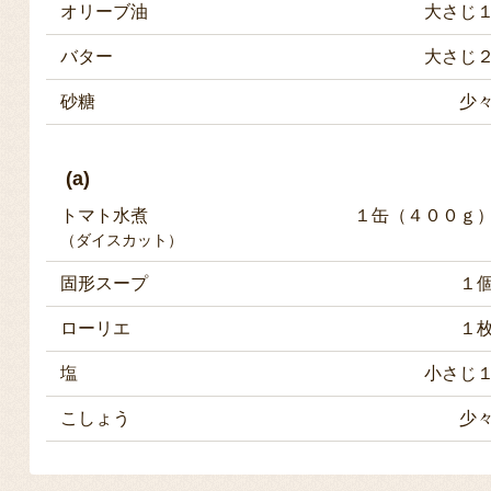
オリーブ油
大さじ
バター
大さじ
砂糖
少
(a)
トマト水煮
１缶（４００ｇ
（ダイスカット）
固形スープ
１
ローリエ
１
塩
小さじ
こしょう
少