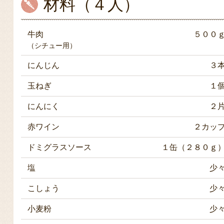
材料（４人）
牛肉
５００
（シチュー用）
にんじん
３
玉ねぎ
１
にんにく
２
赤ワイン
２カッ
ドミグラスソース
１缶（２８０ｇ
塩
少
こしょう
少
小麦粉
少