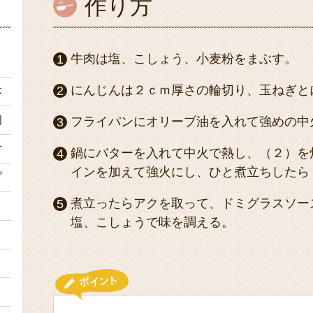
作り方
ｇ
牛肉は塩、こしょう、小麦粉をまぶす。
にんじんは２ｃｍ厚さの輪切り、玉ねぎと
本
個
フライパンにオリーブ油を入れて強めの中
片
鍋にバターを入れて中火で熱し、（２）を
インを加えて強火にし、ひと煮立ちしたら
プ
煮立ったらアクを取って、ドミグラスソー
）
塩、こしょうで味を調える。
々
々
々