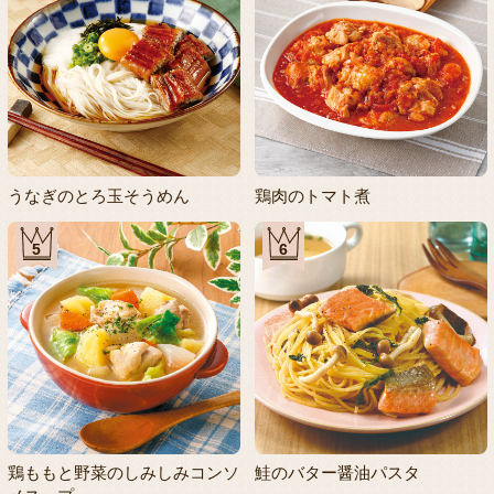
うなぎのとろ玉そうめん
鶏肉のトマト煮
5
6
鶏ももと野菜のしみしみコンソ
鮭のバター醤油パスタ