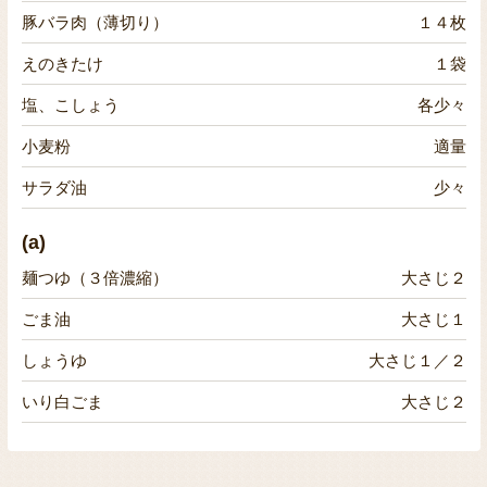
豚バラ肉（薄切り）
１４枚
えのきたけ
１袋
塩、こしょう
各少々
小麦粉
適量
サラダ油
少々
(a)
麺つゆ（３倍濃縮）
大さじ２
ごま油
大さじ１
しょうゆ
大さじ１／２
いり白ごま
大さじ２