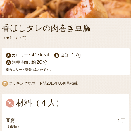
香ばしタレの肉巻き豆腐
（
★について
）
417kcal
1.7g
カロリー
塩分
約20分
調理時間
※カロリー・塩分は1人分です。
クッキングサポート誌2015年05月号掲載
材料（４人）
豆腐
１丁
（市販）