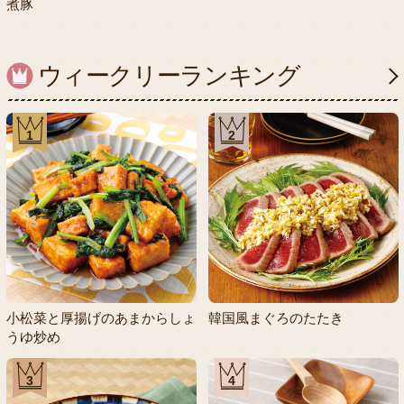
煮豚
ウィークリーランキング
1
2
小松菜と厚揚げのあまからしょ
韓国風まぐろのたたき
うゆ炒め
3
4