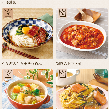
うゆ炒め
3
4
うなぎのとろ玉そうめん
鶏肉のトマト煮
5
6