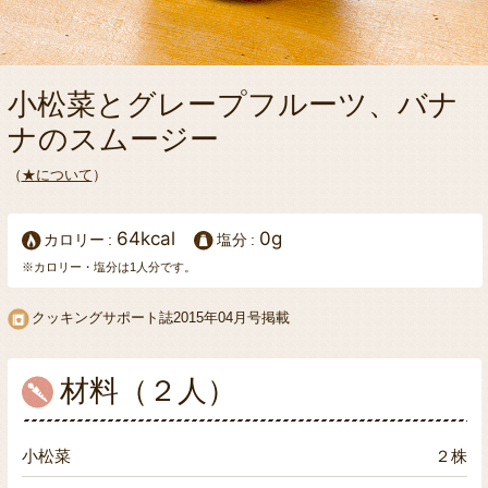
小松菜とグレープフルーツ、バナ
ナのスムージー
（
★について
）
64kcal
0g
カロリー
塩分
※カロリー・塩分は1人分です。
クッキングサポート誌2015年04月号掲載
材料（２人）
小松菜
２株