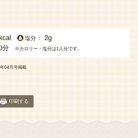
kcal
2g
塩分
0分
※カロリー・塩分は1人分です。
年04月号掲載
印刷する