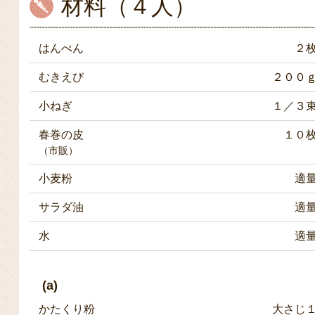
材料（４人）
はんぺん
２
むきえび
２００
小ねぎ
１／３
春巻の皮
１０
（市販）
小麦粉
適
サラダ油
適
水
適
(a)
かたくり粉
大さじ