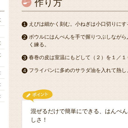
作り方
枚
えびは細かく刻む。小ねぎは小口切りにす
ｇ
ボウルにはんぺんを手で握りつぶしながら
束
く練る。
枚
春巻の皮は室温にもどして（２）を１／１
フライパンに多めのサラダ油を入れて熱し
量
量
量
混ぜるだけで簡単にできる、はんぺん
しさ！
１