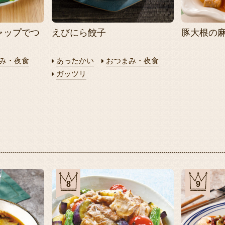
ャップでつ
えびにら餃子
豚大根の
み・夜食
あったかい
おつまみ・夜食
ガッツリ
8
9