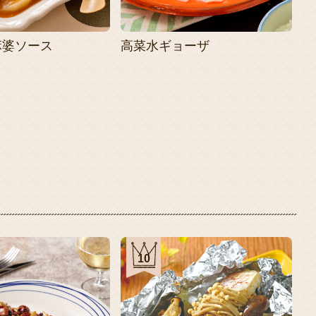
麻婆ソース
高菜水ギョーザ
10