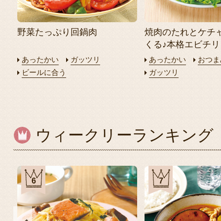
野菜たっぷり回鍋肉
焼肉のたれとケチ
くる♪本格エビチリ
あったかい
ガッツリ
あったかい
おつま
ビールに合う
ガッツリ
ウィークリーランキング
6
7