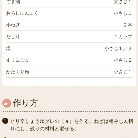
ごま油
大さじ１
おろしにんにく
小さじ１
小ねぎ
２本
だし汁
１カップ
塩
小さじ１／２
すり白ごま
小さじ２
かたくり粉
小さじ１
作り方
ピリ辛しょうゆダレの（ａ）を作る。ねぎは粗みじん切
りにし、残りの材料と混ぜる。