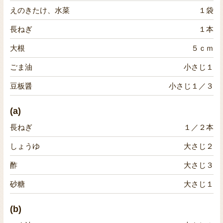
えのきたけ、水菜
１袋
長ねぎ
１本
大根
５ｃｍ
ごま油
小さじ１
豆板醤
小さじ１／３
(a)
長ねぎ
１／２本
しょうゆ
大さじ２
酢
大さじ３
砂糖
大さじ１
(b)