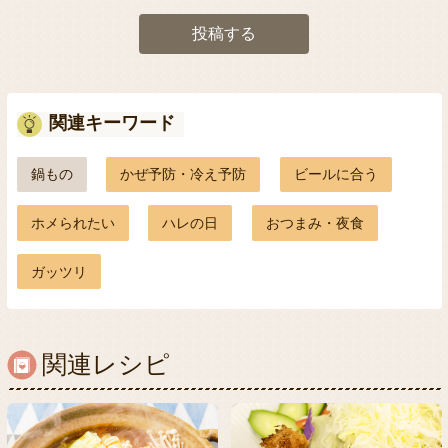
投稿する
関連キーワード
鍋もの
かぜ予防・冷え予防
ビールに合う
ホメられたい
ハレの日
おつまみ・夜食
ガッツリ
関連レシピ