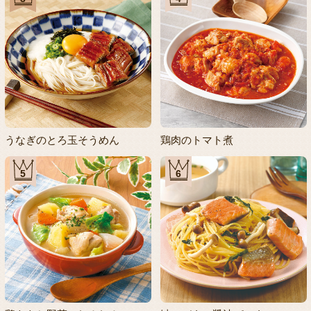
うなぎのとろ玉そうめん
鶏肉のトマト煮
5
6