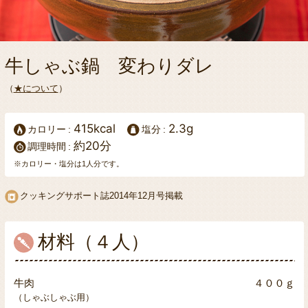
牛しゃぶ鍋 変わりダレ
（
★について
）
415kcal
2.3g
カロリー
塩分
約20分
調理時間
※カロリー・塩分は1人分です。
クッキングサポート誌2014年12月号掲載
材料（４人）
牛肉
４００ｇ
（しゃぶしゃぶ用）