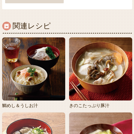
関連レシピ
鯛めし＆うしお汁
きのこたっぷり豚汁