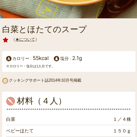
白菜とほたてのスープ
（
★について
）
55kcal
2.1g
カロリー
塩分
※カロリー・塩分は1人分です。
クッキングサポート誌2014年10月号掲載
材料（４人）
白菜
１／４株
ベビーほたて
１５０ｇ