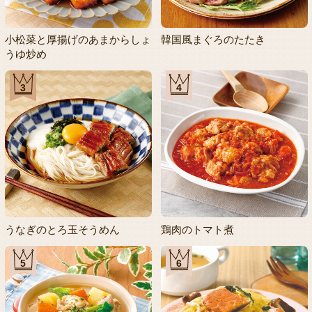
小松菜と厚揚げのあまからしょ
韓国風まぐろのたたき
うゆ炒め
3
4
うなぎのとろ玉そうめん
鶏肉のトマト煮
5
6