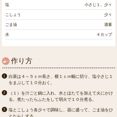
塩
小さじ１、少々
こしょう
少々
ごま油
適量
水
４カップ
作り方
白菜は４～５ｃｍ長さ、横１ｃｍ幅に切り、塩小さじ１
をまぶして１０分おく。
（１）を汁ごと鍋に入れ、水とほたてを加えて火にかけ
る。煮たったらふたをして弱火で１０分煮る。
塩とこしょう各少々で調味し、器に盛って、ごま油をひ
とたらしする。