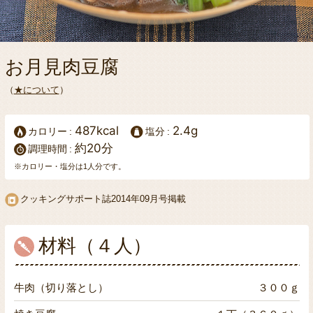
お月見肉豆腐
（
★について
）
487kcal
2.4g
カロリー
塩分
約20分
調理時間
※カロリー・塩分は1人分です。
クッキングサポート誌2014年09月号掲載
材料（４人）
牛肉（切り落とし）
３００ｇ