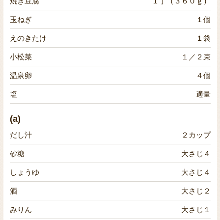
焼き豆腐
１丁（３６０ｇ）
玉ねぎ
１個
えのきたけ
１袋
小松菜
１／２束
温泉卵
４個
塩
適量
(a)
だし汁
２カップ
砂糖
大さじ４
しょうゆ
大さじ４
酒
大さじ２
みりん
大さじ１