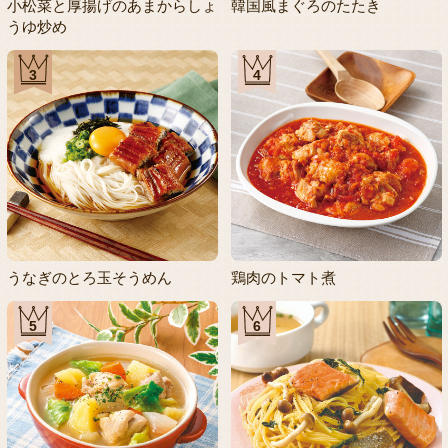
小松菜と厚揚げのあまからしょ
韓国風まぐろのたたき
うゆ炒め
3
4
うなぎのとろ玉そうめん
鶏肉のトマト煮
5
6