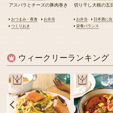
アスパラとチーズの豚肉巻き
切り干し大根の五
おつまみ・夜食
お弁当
お弁当
日本酒に合
つくりおき
栄養バランス
ウィークリーランキング
6
7