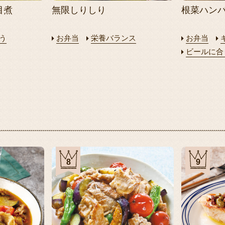
目煮
無限しりしり
根菜ハン
う
お弁当
栄養バランス
お弁当
ビールに合
8
9