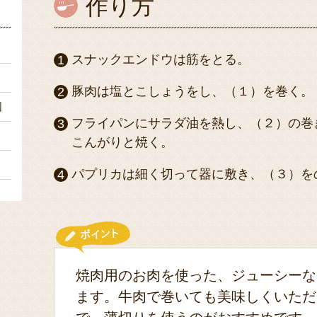
作り方
ｇ
スナックエンドウは筋をとる。
ｇ
豚肉は塩とこしょうをし、（１）を巻く。
個
フライパンにサラダ油を熱し、（２）の巻
々
こんがりと焼く。
々
パプリカは細く切って器に敷き、（３）を
焼肉用のお肉を使った、ジューシーな
ます。牛肉で巻いても美味しくいただ