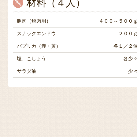
材料（４人）
豚肉（焼肉用）
４００～５００
スナックエンドウ
２００
パプリカ（赤・黄）
各１／２
塩、こしょう
各少
サラダ油
少