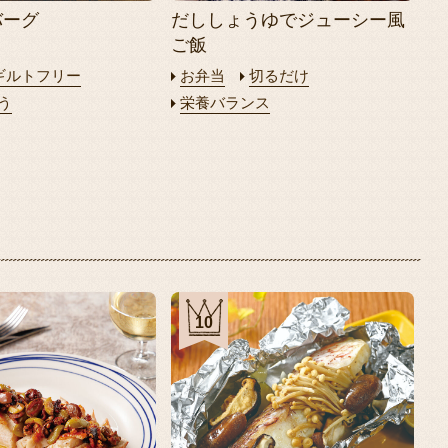
バーグ
だししょうゆでジューシー風
ご飯
ギルトフリー
お弁当
切るだけ
う
栄養バランス
10