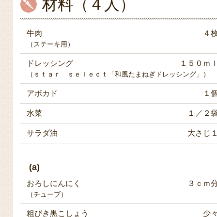
材料（４人）
牛肉
４
（ステーキ用）
ドレッシング
１５０ｍ
（ｓｔａｒ ｓｅｌｅｃｔ「和風たまねぎドレッシング」）
アボカド
１
水菜
１／２
サラダ油
大さじ
(a)
おろしにんにく
３ｃｍ
（チューブ）
粗びき黒こしょう
少