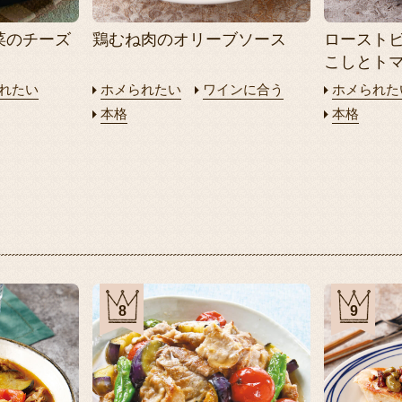
菜のチーズ
鶏むね肉のオリーブソース
ロースト
こしとト
れたい
ホメられたい
ワインに合う
ホメられた
本格
本格
8
9