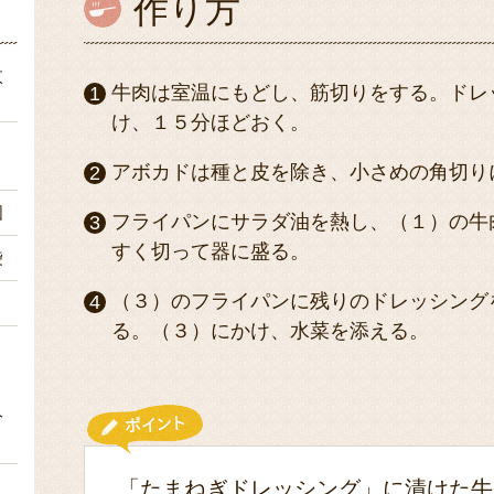
作り方
枚
牛肉は室温にもどし、筋切りをする。ドレ
け、１５分ほどおく。
ｌ
アボカドは種と皮を除き、小さめの角切り
個
フライパンにサラダ油を熱し、（１）の牛
すく切って器に盛る。
袋
（３）のフライパンに残りのドレッシング
１
る。（３）にかけ、水菜を添える。
分
々
「たまねぎドレッシング」に漬けた牛