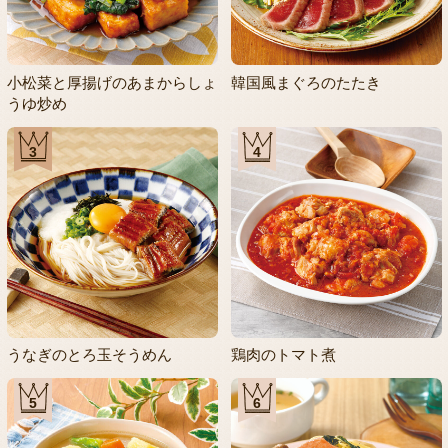
小松菜と厚揚げのあまからしょ
韓国風まぐろのたたき
うゆ炒め
3
4
うなぎのとろ玉そうめん
鶏肉のトマト煮
5
6