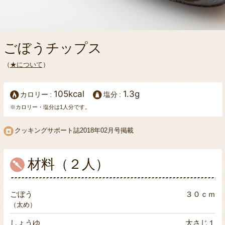
ごぼうチップス
（
★について
）
105kcal
1.3g
カロリー
塩分
※カロリー・塩分は1人分です。
クッキングサポート誌2018年02月号掲載
材料（２人）
ごぼう
３０ｃｍ
（太め）
しょうゆ
大さじ１