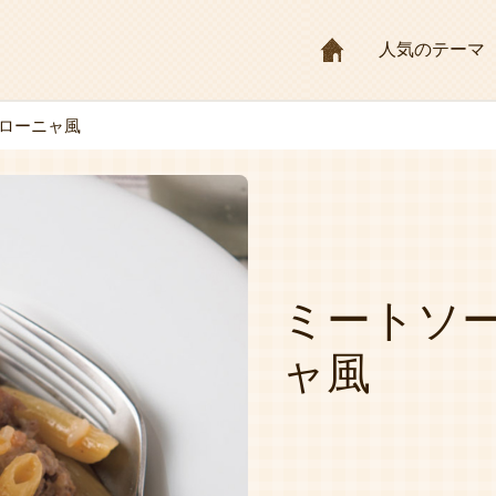
HOME
人気のテーマ
ローニャ風
ミートソ
ャ風