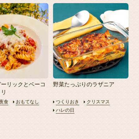
ガーリックとベーコ
野菜たっぷりのラザニア
ッリ
夜食
おもてなし
つくりおき
クリスマス
ハレの日