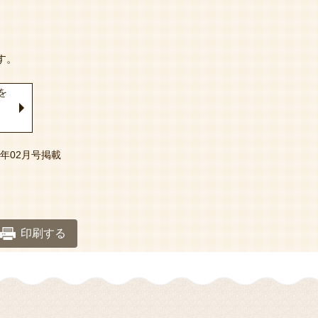
す。
を
年02月号掲載
印刷する