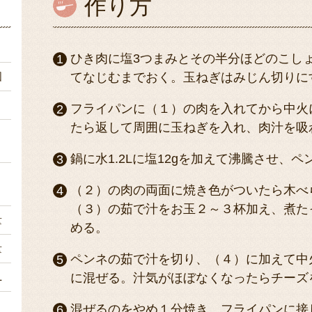
作り方
ｇ
ひき肉に塩3つまみとその半分ほどのこし
個
てなじむまでおく。玉ねぎはみじん切りに
ｇ
フライパンに（１）の肉を入れてから中火
たら返して周囲に玉ねぎを入れ、肉汁を吸
１
鍋に水1.2Lに塩12gを加えて沸騰させ
ｇ
（２）の肉の両面に焼き色がついたら木べ
（３）の茹で汁をお玉２～３杯加え、煮た
量
める。
量
ペンネの茹で汁を切り、（４）に加えて中
L
に混ぜる。汁気がほぼなくなったらチーズ
混ぜるのをやめ１分焼き、フライパンに接