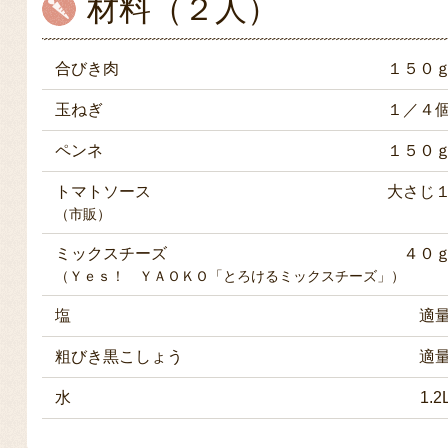
材料（２人）
合びき肉
１５０
玉ねぎ
１／４
ペンネ
１５０
トマトソース
大さじ
（市販）
ミックスチーズ
４０
（Ｙｅｓ！ ＹＡＯＫＯ「とろけるミックスチーズ」）
塩
適
粗びき黒こしょう
適
水
1.2