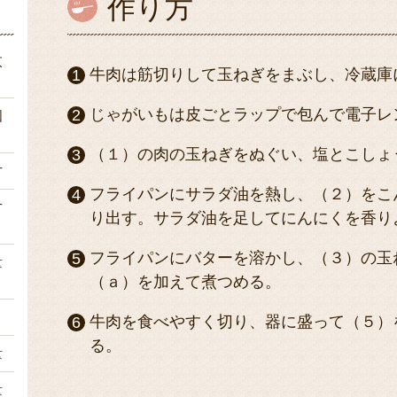
作り方
枚
牛肉は筋切りして玉ねぎをまぶし、冷蔵庫
じゃがいもは皮ごとラップで包んで電子レ
個
（１）の肉の玉ねぎをぬぐい、塩とこしょ
片
フライパンにサラダ油を熱し、（２）をこ
片
り出す。サラダ油を足してにんにくを香り
フライパンにバターを溶かし、（３）の玉
量
（ａ）を加えて煮つめる。
ｇ
牛肉を食べやすく切り、器に盛って（５）
る。
量
量