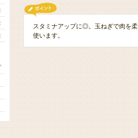
量
量
スタミナアップに◎。玉ねぎで肉を柔
使います。
量
プ
１
２
２