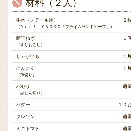
材料（２人）
牛肉（ステーキ用）
２
（Ｙｅｓ！ ＹＡＯＫＯ「プライムランドビーフ」）
新玉ねぎ
１
（すりおろし）
じゃがいも
１
にんにく
１
（薄切り）
パセリ
適
（みじん切り）
バター
１０
クレソン
適
ミニトマト
適