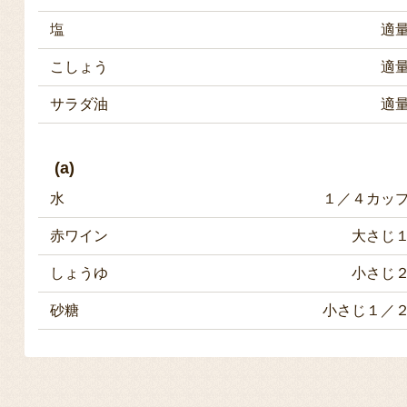
塩
適
こしょう
適
サラダ油
適
(a)
水
１／４カッ
赤ワイン
大さじ
しょうゆ
小さじ
砂糖
小さじ１／