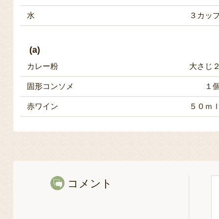
水
３カッ
(a)
カレー粉
大さじ
固形コンソメ
１
赤ワイン
５０ｍ
コメント