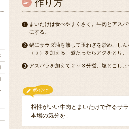
作り方
ク
まいたけは食べやすくさく。牛肉とアスパ
にする。
ｇ
鍋にサラダ油を熱して玉ねぎを炒め、しん
（ａ）を加える。煮たったらアクをとり、
本
アスパラを加えて２～３分煮、塩とこしょ
個
個
分
１
相性がいい牛肉とまいたけで作るサラ
々
本場の気分を。
々