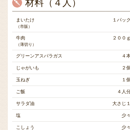
材料（４人）
まいたけ
１パッ
（市販）
牛肉
２００
（薄切り）
グリーンアスパラガス
４
じゃがいも
２
玉ねぎ
１
ご飯
４人
サラダ油
大さじ
塩
少
こしょう
少