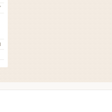
プ
２
個
ｌ