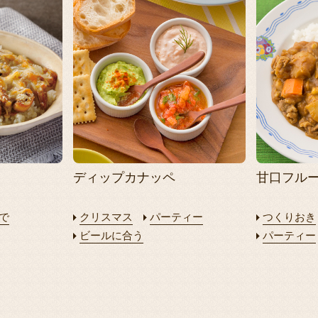
ディップカナッペ
甘口フル
で
クリスマス
パーティー
つくりおき
ビールに合う
パーティー