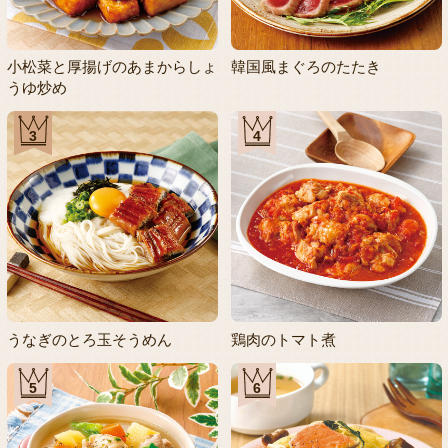
小松菜と厚揚げのあまからしょ
韓国風まぐろのたたき
うゆ炒め
3
4
うなぎのとろ玉そうめん
鶏肉のトマト煮
5
6