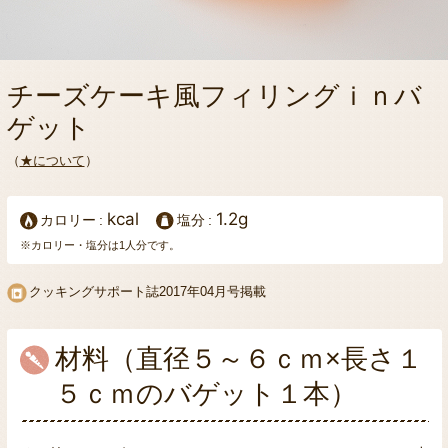
チーズケーキ風フィリングｉｎバ
ゲット
（
★について
）
kcal
1.2g
カロリー
塩分
※カロリー・塩分は1人分です。
クッキングサポート誌2017年04月号掲載
材料（直径５～６ｃｍ×長さ１
５ｃｍのバゲット１本）