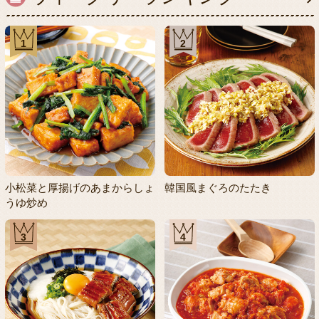
1
2
小松菜と厚揚げのあまからしょ
韓国風まぐろのたたき
うゆ炒め
3
4