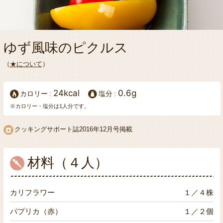
ゆず風味のピクルス
（
★について
）
24kcal
0.6g
カロリー
塩分
※カロリー・塩分は1人分です。
クッキングサポート誌2016年12月号掲載
材料（４人）
カリフラワー
１／４株
パプリカ（赤）
１／２個