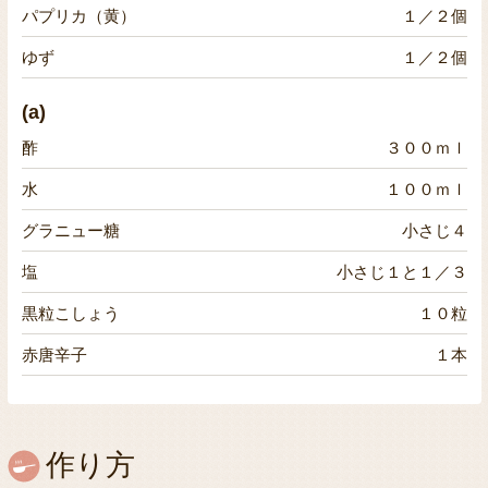
パプリカ（黄）
１／２個
ゆず
１／２個
(a)
酢
３００ｍｌ
水
１００ｍｌ
グラニュー糖
小さじ４
塩
小さじ１と１／３
黒粒こしょう
１０粒
赤唐辛子
１本
作り方