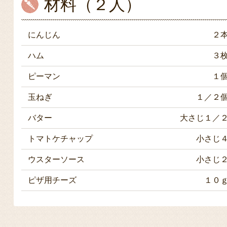
材料（２人）
にんじん
２
ハム
３
ピーマン
１
玉ねぎ
１／２
バター
大さじ１／
トマトケチャップ
小さじ
ウスターソース
小さじ
ピザ用チーズ
１０