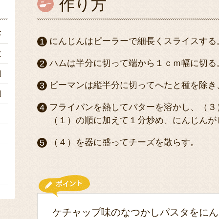
作り方
本
にんじんはピーラーで細長くスライスする
枚
ハムは半分に切って端から１ｃｍ幅に切る
個
ピーマンは縦半分に切ってへたと種を除き
個
フライパンを熱してバターを溶かし、（３
２
（１）の順に加えて１分炒め、にんじんが
４
（４）を器に盛ってチーズを散らす。
２
ｇ
ケチャップ味のなつかしパスタをにん