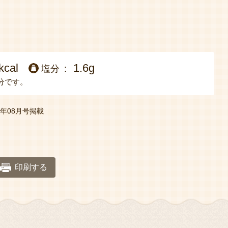
kcal
1.6g
塩分
分です。
年08月号掲載
印刷する