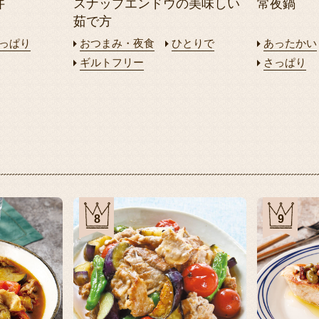
丼
スナップエンドウの美味しい
常夜鍋
茹で方
っぱり
おつまみ・夜食
ひとりで
あったかい
ギルトフリー
さっぱり
8
9