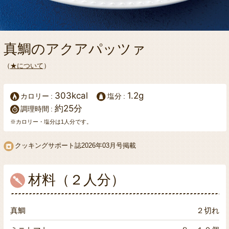
真鯛のアクアパッツァ
（
★について
）
303kcal
1.2g
カロリー
塩分
約25分
調理時間
※カロリー・塩分は1人分です。
クッキングサポート誌
2026年03月号掲載
材料（２人分）
真鯛
２切れ