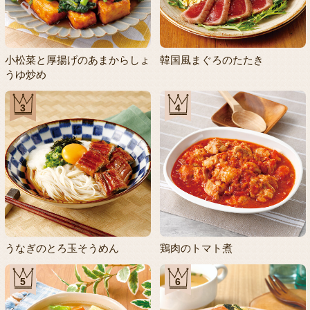
小松菜と厚揚げのあまからしょ
韓国風まぐろのたたき
うゆ炒め
3
4
うなぎのとろ玉そうめん
鶏肉のトマト煮
5
6