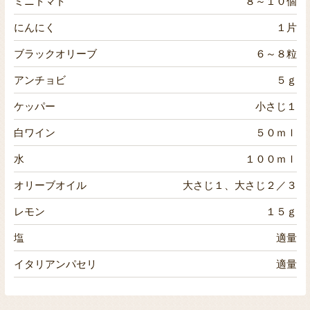
ミニトマト
８～１０個
にんにく
１片
ブラックオリーブ
６～８粒
アンチョビ
５ｇ
ケッパー
小さじ１
白ワイン
５０ｍｌ
水
１００ｍｌ
オリーブオイル
大さじ１、大さじ２／３
レモン
１５ｇ
塩
適量
イタリアンパセリ
適量