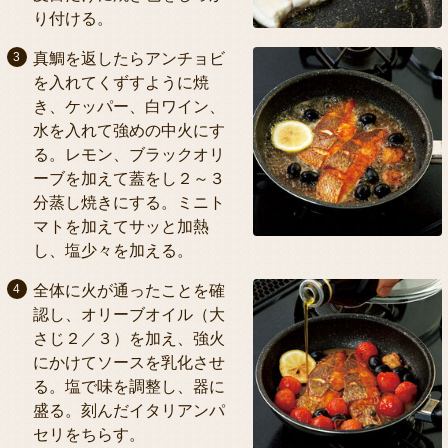
り付ける。
真鯛を返したらアンチョビ
を入れてくずすように焼
き、ケッパー、白ワイン、
水を入れて強めの中火にす
る。レモン、ブラックオリ
ーブを加えて蓋をし２～３
分蒸し焼きにする。ミニト
マトを加えてサッと加熱
し、塩少々を加える。
全体に火が通ったことを確
認し、オリーブオイル（大
さじ２／３）を加え、強火
にかけてソースを乳化させ
る。塩で味を調整し、器に
盛る。刻んだイタリアンパ
セリをちらす。