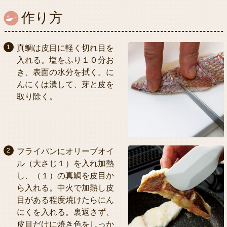
作り方
真鯛は皮目に軽く切れ目を
入れる。塩をふり１０分お
き、表面の水分を拭く。に
んにくは潰して、芽と皮を
取り除く。
フライパンにオリーブオイ
ル（大さじ１）を入れ加熱
し、（１）の真鯛を皮目か
ら入れる。中火で加熱し皮
目がある程度焼けたらにん
にくを入れる。裏返さず、
皮目だけに焼き色をしっか