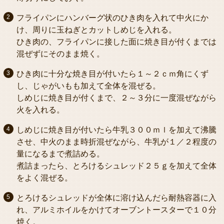
フライパンにハンバーグ状のひき肉を入れて中火にか
け、周りに玉ねぎとカットしめじを入れる。
ひき肉の、フライパンに接した面に焼き目が付くまでは
混ぜずにそのまま焼く。
ひき肉に十分な焼き目が付いたら１～２ｃｍ角にくず
し、じゃがいもも加えて全体を混ぜる。
しめじに焼き目が付くまで、２～３分に一度混ぜながら
火を入れる。
しめじに焼き目が付いたら牛乳３００ｍｌを加えて沸騰
させ、中火のまま時折混ぜながら、牛乳が１／２程度の
量になるまで煮詰める。
煮詰まったら、とろけるシュレッド２５ｇを加えて全体
をよく混ぜる。
とろけるシュレッドが全体に溶け込んだら耐熱容器に入
れ、アルミホイルをかけてオーブントースターで１０分
焼く。