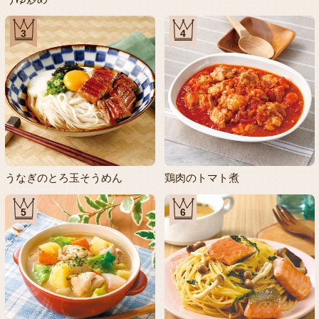
3
4
うなぎのとろ玉そうめん
鶏肉のトマト煮
5
6