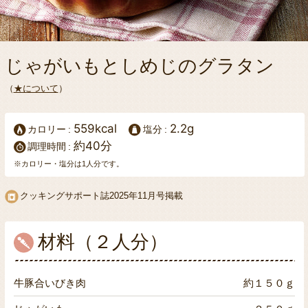
じゃがいもとしめじのグラタン
（
★について
）
559kcal
2.2g
カロリー
塩分
約40分
調理時間
※カロリー・塩分は1人分です。
クッキングサポート誌
2025年11月号掲載
材料（２人分）
牛豚合いびき肉
約１５０ｇ