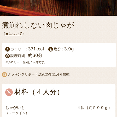
煮崩れしない肉じゃが
（
★について
）
371kcal
3.9g
カロリー
塩分
約60分
調理時間
※カロリー・塩分は1人分です。
クッキングサポート誌
2025年11月号掲載
材料（４人分）
じゃがいも
４個（約５００ｇ）
（メークイン）