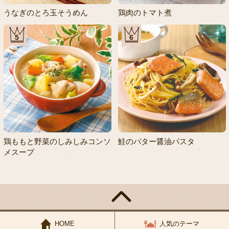
うなぎのとろ玉そうめん
鶏肉のトマト煮
5
6
鶏ももと野菜のしみしみコンソ
鮭のバター醤油パスタ
メスープ
HOME
人気のテーマ