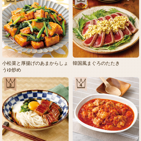
小松菜と厚揚げのあまからしょ
韓国風まぐろのたたき
うゆ炒め
3
4