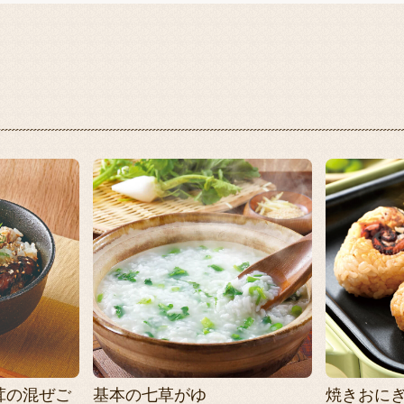
茸の混ぜご
基本の七草がゆ
焼きおに