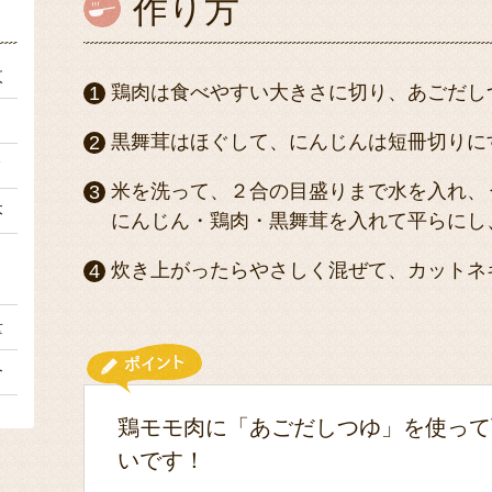
作り方
枚
鶏肉は食べやすい大きさに切り、あごだし
１
黒舞茸はほぐして、にんじんは短冊切りに
ク
米を洗って、２合の目盛りまで水を入れ、
本
にんじん・鶏肉・黒舞茸を入れて平らにし
炊き上がったらやさしく混ぜて、カットネ
２
量
合
鶏モモ肉に「あごだしつゆ」を使って
いです！