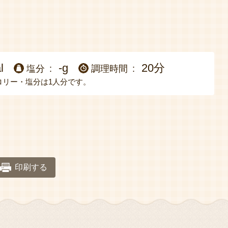
l
-g
20分
塩分
調理時間
ロリー・塩分は1人分です。
印刷する