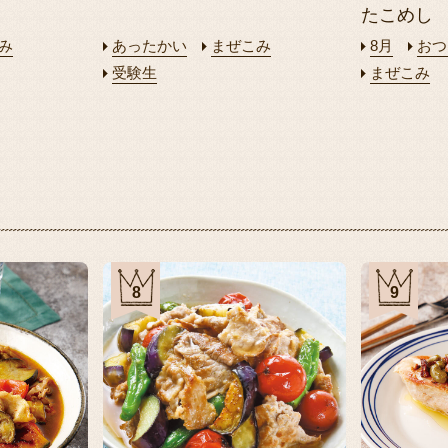
たこめし
み
あったかい
まぜこみ
8月
おつ
受験生
まぜこみ
8
9