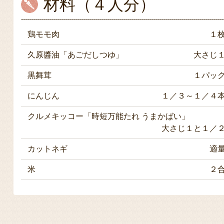
材料（４人分）
鶏モモ肉
１
久原醬油「あごだしつゆ」
大さじ
黒舞茸
１パッ
にんじん
１／３～１／４
クルメキッコー「時短万能たれ うまかばい」
大さじ１と１／
カットネギ
適
米
２