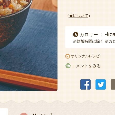
（
★について
）
-kca
カロリー
※炊飯時間は除く
※カ
オリジナルレシピ
コメントをみる