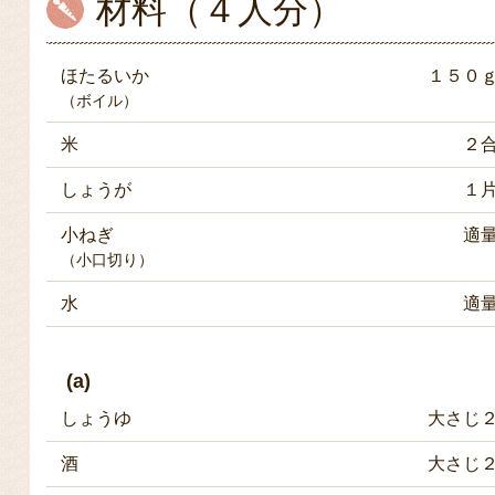
材料（４人分）
ほたるいか
１５０
（ボイル）
米
２
しょうが
１
小ねぎ
適
（小口切り）
水
適
(a)
しょうゆ
大さじ
酒
大さじ