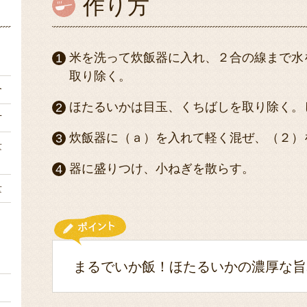
作り方
ｇ
米を洗って炊飯器に入れ、２合の線まで水
取り除く。
合
ほたるいかは目玉、くちばしを取り除く。
片
炊飯器に（ａ）を入れて軽く混ぜ、（２）
量
器に盛りつけ、小ねぎを散らす。
量
２
まるでいか飯！ほたるいかの濃厚な旨
２