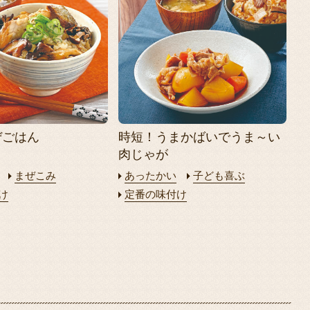
ぜごはん
時短！うまかばいでうま～い
肉じゃが
まぜこみ
あったかい
子ども喜ぶ
け
定番の味付け