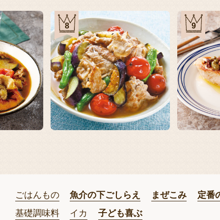
8
9
ごはんもの
魚介の下ごしらえ
まぜこみ
定番
基礎調味料
イカ
子ども喜ぶ