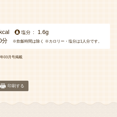
kcal
1.6g
塩分
0分
※炊飯時間は除く
※カロリー・塩分は1人分です。
25年03月号掲載
印刷する