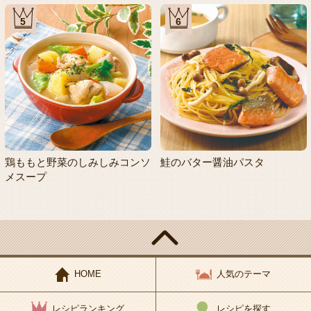
5
6
鶏ももと野菜のしみしみコンソ
鮭のバター醤油パスタ
メスープ
HOME
人気のテーマ
レシピランキング
レシピを探す