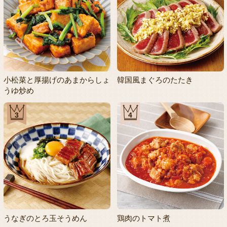
小松菜と厚揚げのあまからしょ
韓国風まぐろのたたき
うゆ炒め
3
4
うなぎのとろ玉そうめん
鶏肉のトマト煮