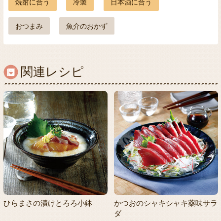
焼酎に合う
冷製
日本酒に合う
おつまみ
魚介のおかず
関連レシピ
ひらまさの漬けとろろ小鉢
かつおのシャキシャキ薬味サラ
ダ