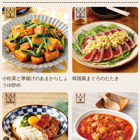
1
2
小松菜と厚揚げのあまからしょ
韓国風まぐろのたたき
うゆ炒め
3
4