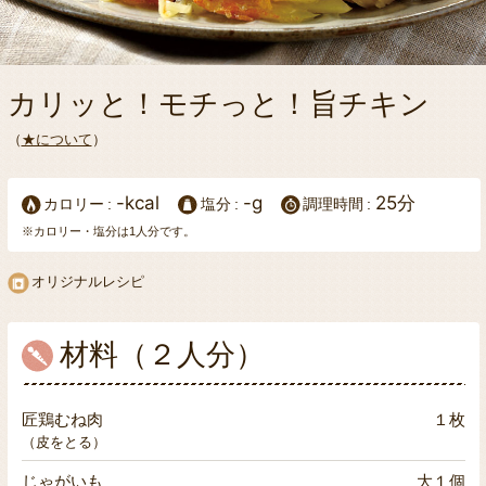
カリッと！モチっと！旨チキン
（
★について
）
-kcal
-g
25分
カロリー
塩分
調理時間
※カロリー・塩分は1人分です。
オリジナルレシピ
材料（２人分）
匠鶏むね肉
１枚
（皮をとる）
じゃがいも
大１個