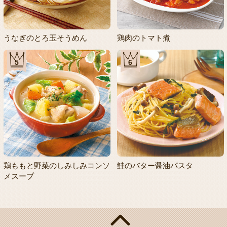
うなぎのとろ玉そうめん
鶏肉のトマト煮
5
6
鶏ももと野菜のしみしみコンソ
鮭のバター醤油パスタ
メスープ