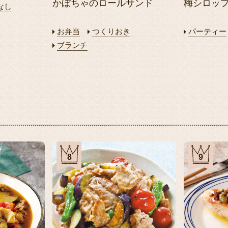
かぼちゃのロールサンド
梅シロッ
なし
お弁当
つくりおき
パーティー
ブランチ
3
4