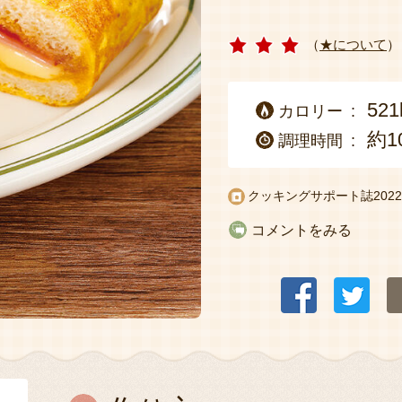
（
★について
）
521
カロリー
約1
調理時間
クッキングサポート誌
20
コメントをみる