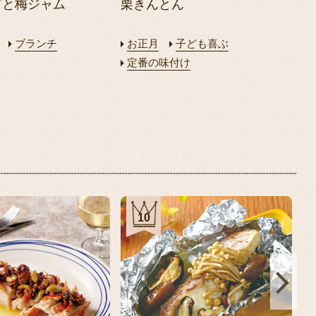
プと梅ジャム
栗きんとん
ブランチ
お正月
子ども喜ぶ
定番の味付け
5