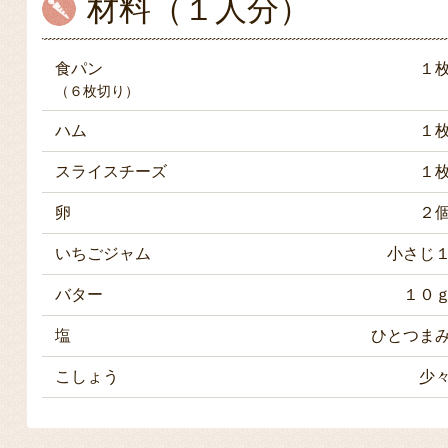
材料（１人分）
食パン
１
（６枚切り）
ハム
１
スライスチーズ
１
卵
２
いちごジャム
小さじ
バター
１０
塩
ひとつま
こしょう
少