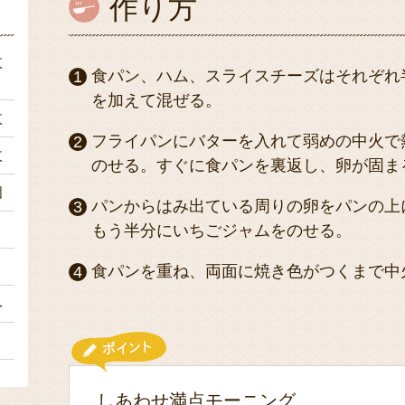
作り方
枚
食パン、ハム、スライスチーズはそれぞれ
を加えて混ぜる。
枚
フライパンにバターを入れて弱めの中火で
枚
のせる。すぐに食パンを裏返し、卵が固ま
個
パンからはみ出ている周りの卵をパンの上
１
もう半分にいちごジャムをのせる。
ｇ
食パンを重ね、両面に焼き色がつくまで中
み
々
しあわせ満点モーニング