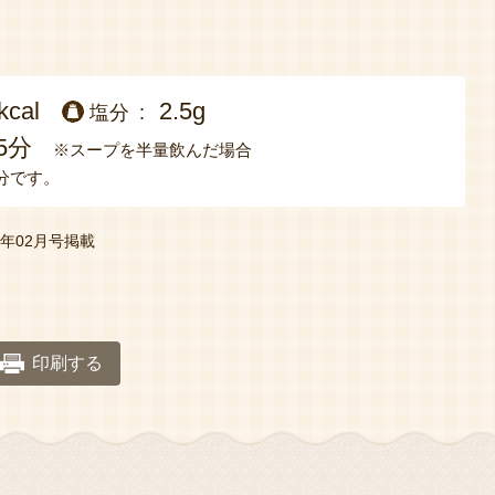
kcal
2.5g
塩分
5分
※スープを半量飲んだ場合
分です。
22年02月号掲載
印刷する