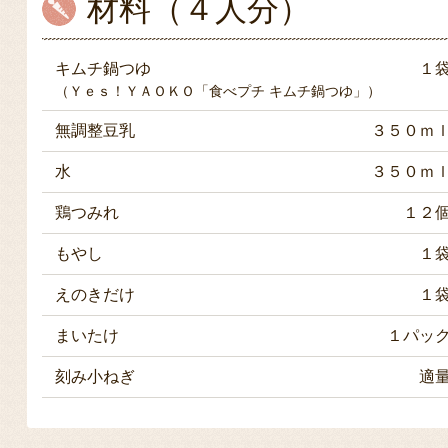
材料（４人分）
キムチ鍋つゆ
１
（Ｙｅｓ！ＹＡＯＫＯ「食べプチ キムチ鍋つゆ」）
無調整豆乳
３５０ｍ
水
３５０ｍ
鶏つみれ
１２
もやし
１
えのきだけ
１
まいたけ
１パッ
刻み小ねぎ
適