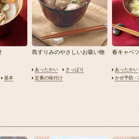
汁
島すりみのやさしいお吸い物
春キャベ
あったかい
さっぱり
あったかい
基本
定番の味付け
かぜ予防・