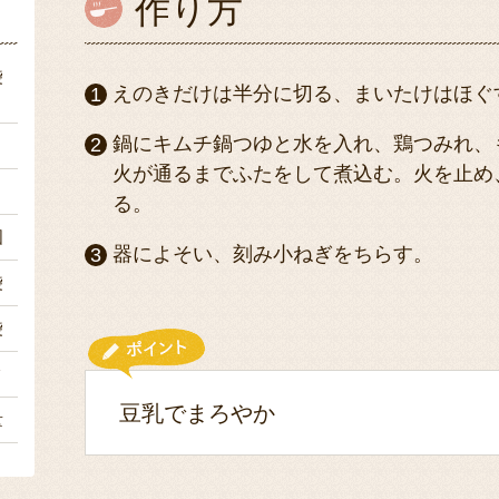
作り方
袋
えのきだけは半分に切る、まいたけはほぐ
鍋にキムチ鍋つゆと水を入れ、鶏つみれ、
ｌ
火が通るまでふたをして煮込む。火を止め
ｌ
る。
個
器によそい、刻み小ねぎをちらす。
袋
袋
ク
豆乳でまろやか
量