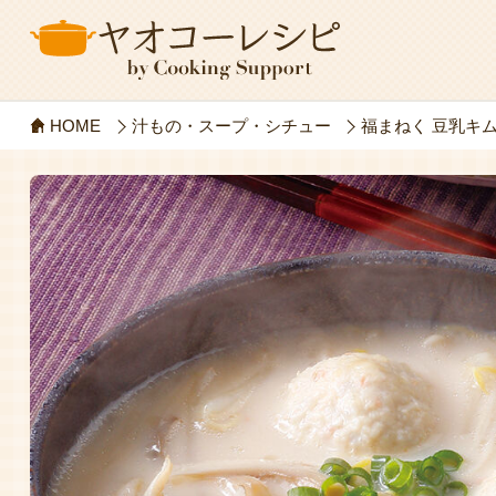
HOME
汁もの・スープ・シチュー
福まねく 豆乳キ