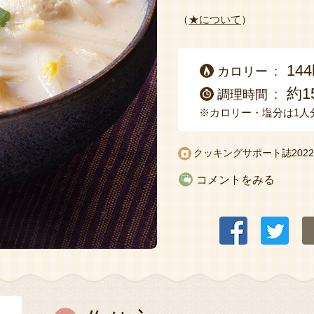
（
★について
）
144
カロリー
約1
調理時間
※カロリー・塩分は1人
クッキングサポート誌
20
コメントをみる