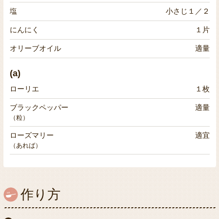
塩
小さじ１／２
にんにく
１片
オリーブオイル
適量
(a)
ローリエ
１枚
ブラックペッパー
適量
（粒）
ローズマリー
適宜
（あれば）
作り方