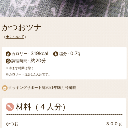
かつおツナ
（
★について
）
319kcal
0.7g
カロリー
塩分
約20分
調理時間
※冷ます時間は除く
※カロリー・塩分は1人分です。
クッキングサポート誌
2021年06月号掲載
材料（４人分）
かつお
３００ｇ