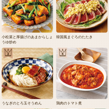
小松菜と厚揚げのあまからしょ
韓国風まぐろのたたき
うゆ炒め
3
4
うなぎのとろ玉そうめん
鶏肉のトマト煮