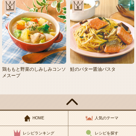
5
6
鶏ももと野菜のしみしみコンソ
鮭のバター醤油パスタ
メスープ
HOME
人気のテーマ
レシピランキング
レシピを探す