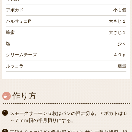
アボカド
小１個
バルサミコ酢
大さじ１
蜂蜜
大さじ１
塩
少々
クリームチーズ
４０ｇ
ルッコラ
適量
作り方
スモークサーモン６枚はパンの幅に切る。アボカドは６
～７ｍｍ幅の半月切りにする。