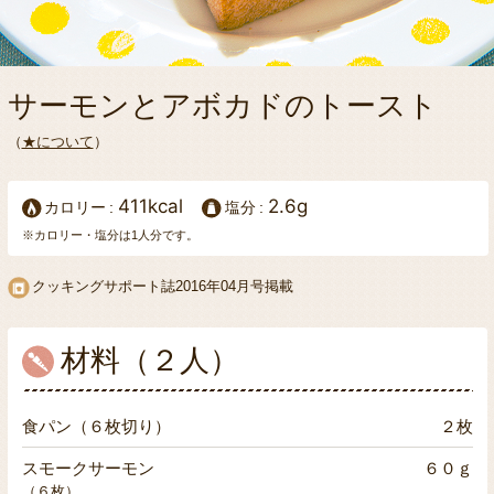
サーモンとアボカドのトースト
（
★について
）
411kcal
2.6g
カロリー
塩分
※カロリー・塩分は1人分です。
クッキングサポート誌2016年04月号掲載
材料（２人）
食パン（６枚切り）
２枚
スモークサーモン
６０ｇ
（６枚）