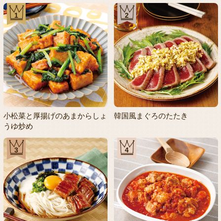
1
2
小松菜と厚揚げのあまからしょ
韓国風まぐろのたたき
うゆ炒め
3
4