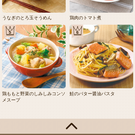
うなぎのとろ玉そうめん
鶏肉のトマト煮
5
6
鶏ももと野菜のしみしみコンソ
鮭のバター醤油パスタ
メスープ