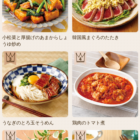
小松菜と厚揚げのあまからしょ
韓国風まぐろのたたき
うゆ炒め
3
4
うなぎのとろ玉そうめん
鶏肉のトマト煮
5
6