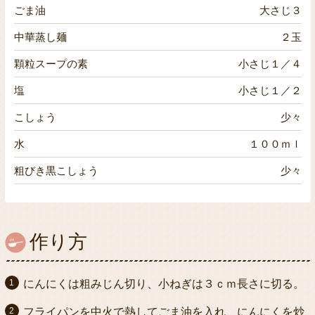
ごま油
大さじ３
中華蒸し麺
２玉
顆粒スープの素
小さじ１／４
塩
小さじ１／２
こしょう
少々
水
１００ｍｌ
粗びき黒こしょう
少々
作り方
にんにくは粗みじん切り、小ねぎは３ｃｍ長さに切る。
フライパンを中火で熱してごま油を入れ、にんにくを炒