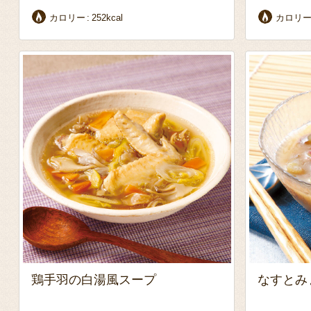
カロリー
252kcal
カロリ
鶏手羽の白湯風スープ
なすとみ