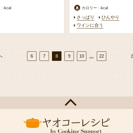
ー
-kcal
カロリー
-kcal
さっぱり
ひんやり
ワインに合う
へ
6
7
8
9
10
…
22