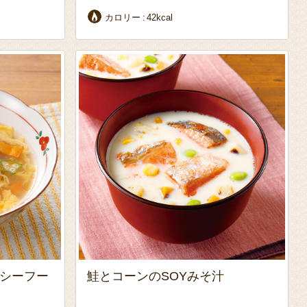
カロリー
42kcal
シーフー
鮭とコーンのSOYみそ汁