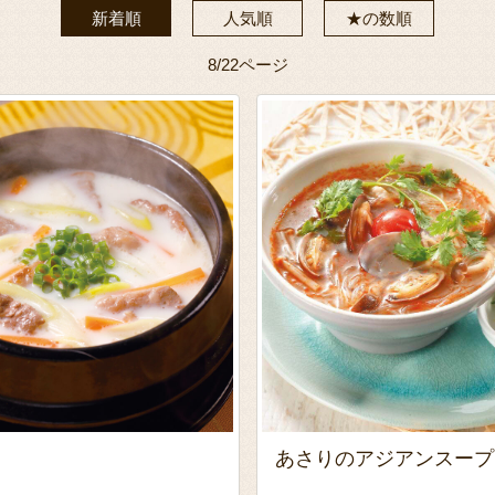
新着順
人気順
★の数順
8/22ページ
あさりのアジアンスー