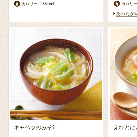
カロリー
235kcal
カロリ
あったか
キャベツのみそ汁
えびとは