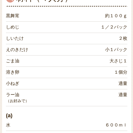
黒舞茸
約１００ｇ
しめじ
１／２パック
しいたけ
２枚
えのきだけ
小１パック
ごま油
大さじ１
溶き卵
１個分
小ねぎ
適量
ラー油
適量
（お好みで）
(a)
水
６００ｍｌ