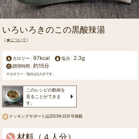
いろいろきのこの黒酸辣湯
（
★について
）
97kcal
2.3g
カロリー
塩分
約15分
調理時間
※カロリー・塩分は1人分です。
このレシピの動画を
見ることができま
す。
クッキングサポート誌
2023年10月号掲載
材料（４人分）