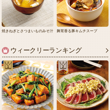
焼きねぎとさつまいものみそ汁
舞茸香る豚キムチスープ
ウィークリーランキング
1
2