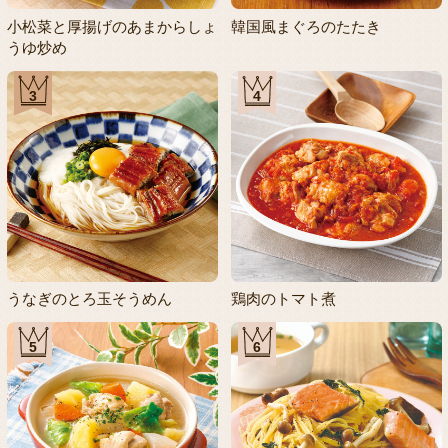
小松菜と厚揚げのあまからしょ
韓国風まぐろのたたき
うゆ炒め
3
4
うなぎのとろ玉そうめん
鶏肉のトマト煮
5
6