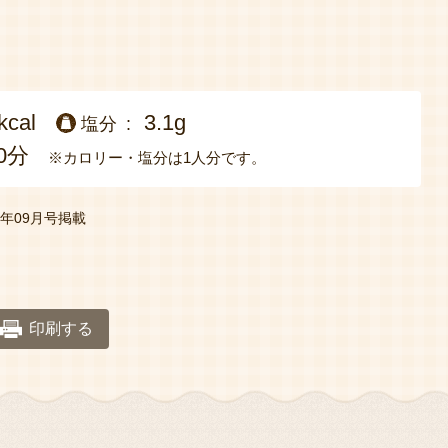
kcal
3.1g
塩分
0分
※カロリー・塩分は1人分です。
22年09月号掲載
印刷する