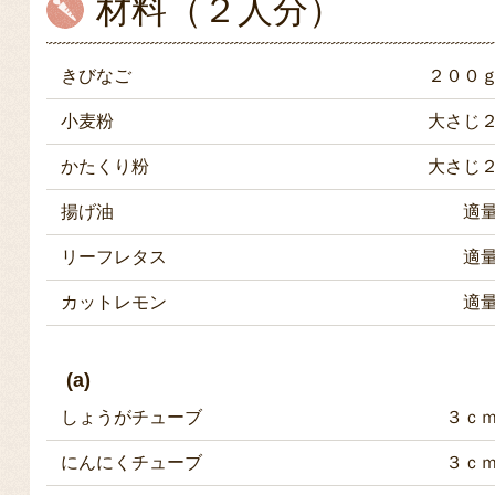
材料（２人分）
きびなご
２００
小麦粉
大さじ
かたくり粉
大さじ
揚げ油
適
リーフレタス
適
カットレモン
適
(a)
しょうがチューブ
３ｃ
にんにくチューブ
３ｃ