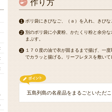
作り方
ｇ
ポリ袋にきびなご、（ａ）を入れ、きびな
２
別のポリ袋に小麦粉、かたくり粉と余分な
２
まぶす。
量
１７０度の油で衣が固まるまで揚げ、一度
でカラッと揚げる。リーフレタスを敷いて
量
量
五島列島の名産品をまるごといただこ
ｍ
ｍ