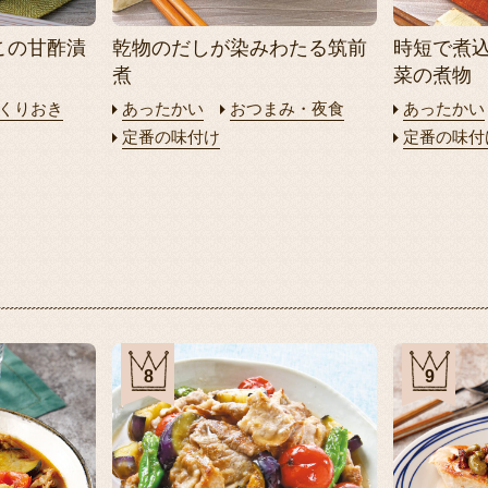
この甘酢漬
乾物のだしが染みわたる筑前
時短で煮
煮
菜の煮物
くりおき
あったかい
おつまみ・夜食
あったかい
定番の味付け
定番の味付
8
9