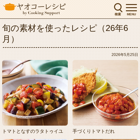
検索
MENU
旬の素材を使ったレシピ（26年6
月）
2026年5月25日
トマトとなすのラタトゥイユ
手づくりトマトだれ