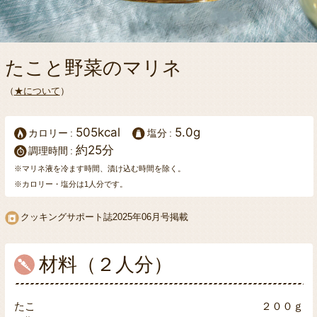
たこと野菜のマリネ
（
★について
）
505kcal
5.0g
カロリー
塩分
約25分
調理時間
※マリネ液を冷ます時間、漬け込む時間を除く。
※カロリー・塩分は1人分です。
クッキングサポート誌
2025年06月号掲載
材料（２人分）
たこ
２００ｇ