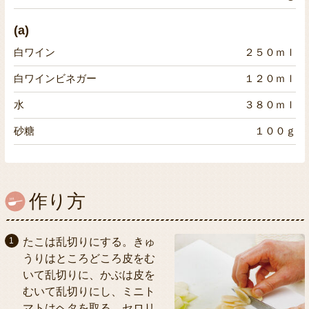
(a)
白ワイン
２５０ｍｌ
白ワインビネガー
１２０ｍｌ
水
３８０ｍｌ
砂糖
１００ｇ
作り方
たこは乱切りにする。きゅ
うりはところどころ皮をむ
いて乱切りに、かぶは皮を
むいて乱切りにし、ミニト
マトはヘタを取る。セロリ