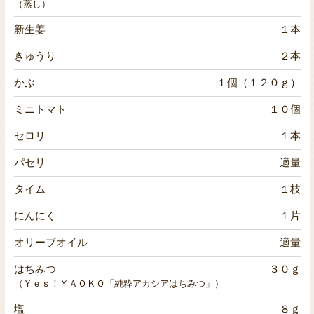
（蒸し）
新生姜
１本
きゅうり
２本
かぶ
１個（１２０ｇ）
ミニトマト
１０個
セロリ
１本
パセリ
適量
タイム
１枝
にんにく
１片
オリーブオイル
適量
はちみつ
３０ｇ
（Ｙｅｓ！ＹＡＯＫＯ「純粋アカシアはちみつ」）
塩
８ｇ