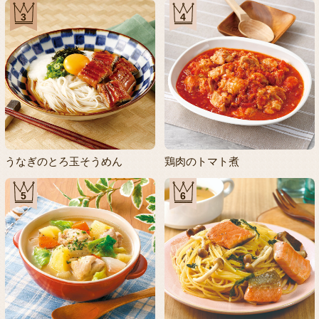
3
4
うなぎのとろ玉そうめん
鶏肉のトマト煮
5
6