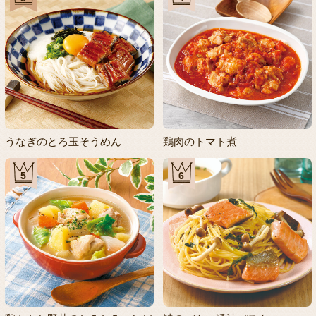
うなぎのとろ玉そうめん
鶏肉のトマト煮
5
6