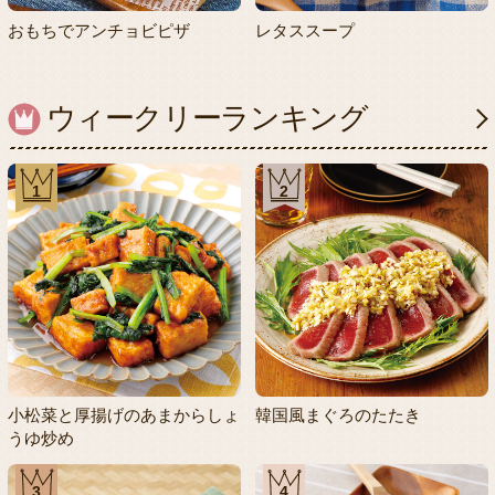
おもちでアンチョビピザ
レタススープ
ウィークリーランキング
1
2
小松菜と厚揚げのあまからしょ
韓国風まぐろのたたき
うゆ炒め
3
4