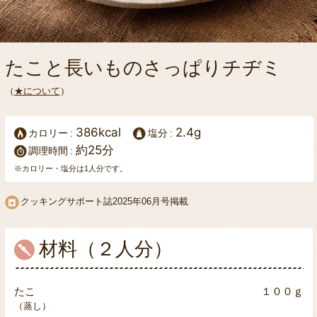
たこと長いものさっぱりチヂミ
（
★について
）
386kcal
2.4g
カロリー
塩分
約25分
調理時間
※カロリー・塩分は1人分です。
クッキングサポート誌
2025年06月号掲載
材料（２人分）
たこ
１００ｇ
（蒸し）