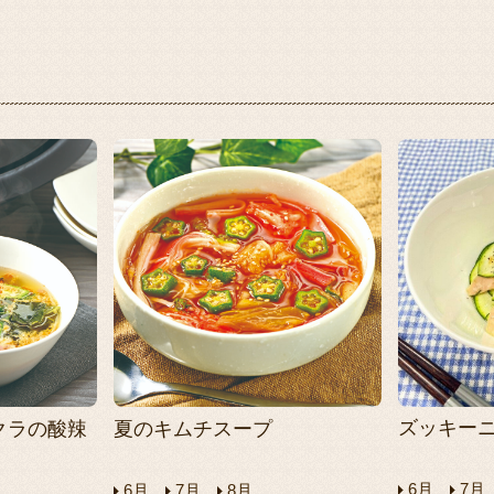
ズッキー
クラの酸辣
夏のキムチスープ
6月
7月
6月
7月
8月