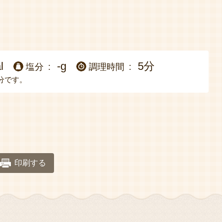
l
-g
5分
塩分
調理時間
分です。
印刷する