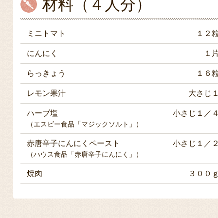
材料（４人分）
ミニトマト
１２
にんにく
１
らっきょう
１６
レモン果汁
大さじ
ハーブ塩
小さじ１／
（エスビー食品「マジックソルト」）
赤唐辛子にんにくペースト
小さじ１／
（ハウス食品「赤唐辛子にんにく」）
焼肉
３００