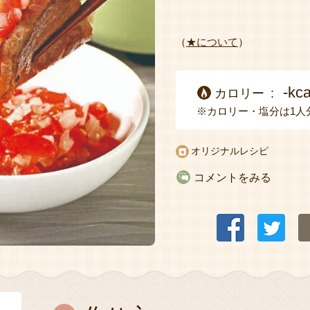
（
★について
）
-kca
カロリー
※カロリー・塩分は1人
オリジナルレシピ
コメントをみる