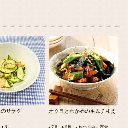
ニのサラダ
オクラとわかめのキムチ和え
8月
7月
8月
おつまみ・夜食