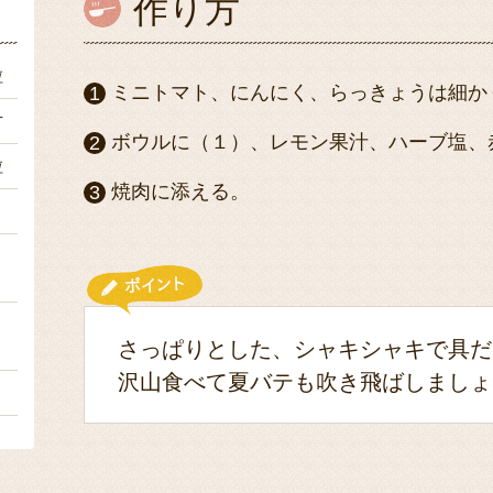
作り方
粒
ミニトマト、にんにく、らっきょうは細か
片
ボウルに（１）、レモン果汁、ハーブ塩、
粒
焼肉に添える。
１
４
２
さっぱりとした、シャキシャキで具だ
沢山食べて夏バテも吹き飛ばしましょ
ｇ