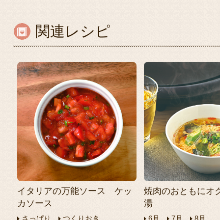
関連レシピ
イタリアの万能ソース ケッ
焼肉のおともにオ
カソース
湯
さっぱり
つくりおき
6月
7月
8月