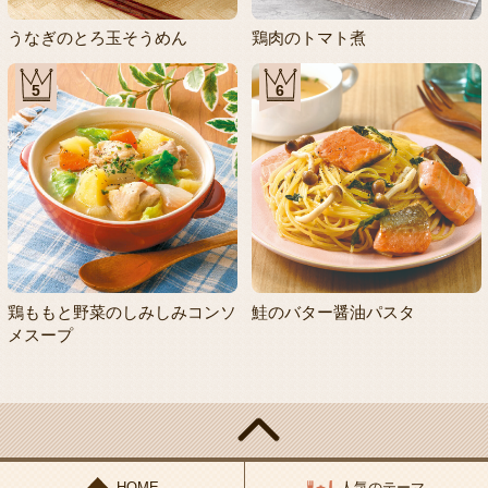
うなぎのとろ玉そうめん
鶏肉のトマト煮
5
6
鶏ももと野菜のしみしみコンソ
鮭のバター醤油パスタ
メスープ
HOME
人気のテーマ