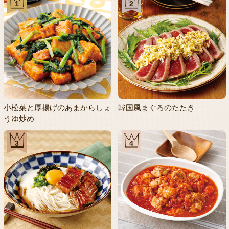
1
2
小松菜と厚揚げのあまからしょ
韓国風まぐろのたたき
うゆ炒め
3
4