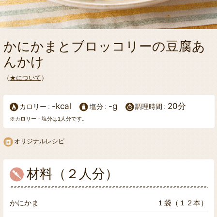
かにかまとブロッコリーの豆腐あ
んかけ
（
★について
）
-kcal
-g
20分
カロリー
塩分
調理時間
※カロリー・塩分は1人分です。
オリジナルレシピ
材料（２人分）
かにかま
１袋（１２本）