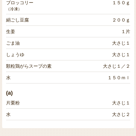
ブロッコリー
１５０ｇ
（冷凍）
絹ごし豆腐
２００ｇ
生姜
１片
ごま油
大さじ１
しょうゆ
大さじ１
顆粒鶏がらスープの素
大さじ１／２
水
１５０ｍｌ
(a)
片栗粉
大さじ１
水
大さじ２