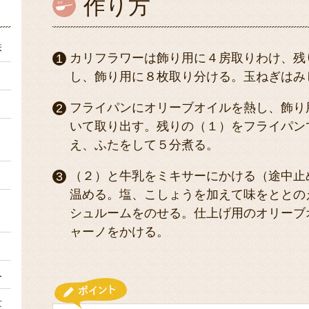
作り方
株
カリフラワーは飾り用に４房取りわけ、残
）
し、飾り用に８枚取り分ける。玉ねぎはみ
）
フライパンにオリーブオイルを熱し、飾り
いて取り出す。残りの（１）をフライパン
１
え、ふたをして５分煮る。
ｌ
（２）と牛乳をミキサーにかける（途中止
温める。塩、こしょうを加えて味をととの
１
シュルームをのせる。仕上げ用のオリーブ
ャーノをかける。
ｌ
み
量