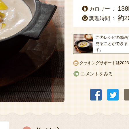
138
カロリー
約2
調理時間
このレシピの動画
見ることができま
す。
クッキングサポート誌
20
コメントをみる