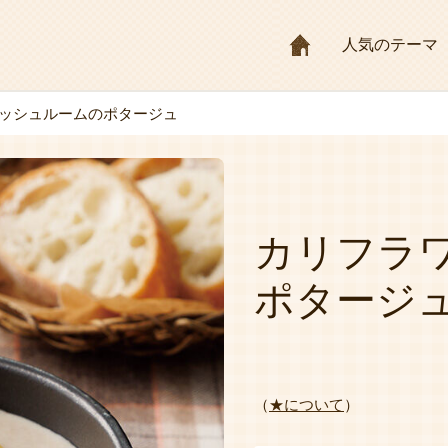
HOME
人気のテーマ
ッシュルームのポタージュ
カリフラ
ポタージ
（
★について
）