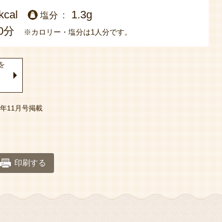
kcal
1.3g
塩分
0分
※カロリー・塩分は1人分です。
を
23年11月号掲載
印刷する