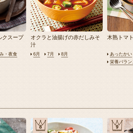
ルクスープ
オクラと油揚げの赤だしみそ
木熟トマ
汁
み・夜食
6月
7月
8月
あったかい
栄養バラン
8
9