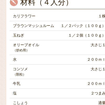
材料（４人分）
カリフラワー
１
ブラウンマッシュルーム
１／２パック（１００ｇ
玉ねぎ
１／２個（１００ｇ
オリーブオイル
大さじ
（炒め用）
水
２００ｍ
コンソメ
大さじ
（顆粒）
牛乳
２００ｍ
塩
２つま
こしょう
適