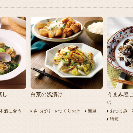
蒸し
白菜の浅漬け
うまみ感
け
本酒に合う
さっぱり
つくりおき
簡単
おつまみ・
時短