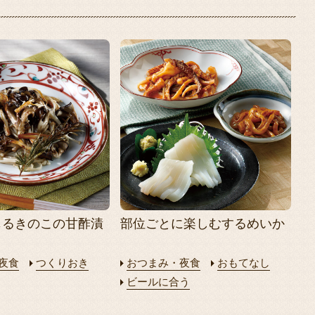
じるきのこの甘酢漬
部位ごとに楽しむするめいか
夜食
つくりおき
おつまみ・夜食
おもてなし
ビールに合う