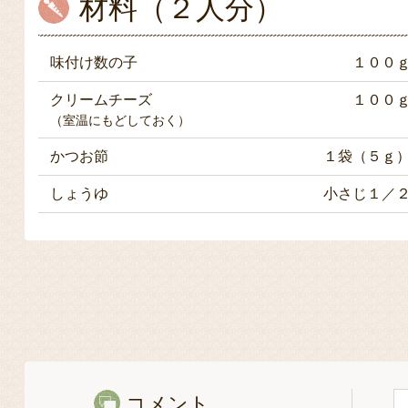
材料（２人分）
味付け数の子
１００
クリームチーズ
１００
（室温にもどしておく）
かつお節
１袋（５ｇ
しょうゆ
小さじ１／
コメント