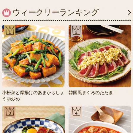
ウィークリーランキング
1
2
小松菜と厚揚げのあまからしょ
韓国風まぐろのたたき
うゆ炒め
3
4