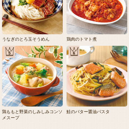
うなぎのとろ玉そうめん
鶏肉のトマト煮
5
6
鶏ももと野菜のしみしみコンソ
鮭のバター醤油パスタ
メスープ