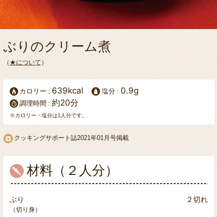
ぶりのクリーム煮
（
★について
）
639kcal
0.9g
カロリー
塩分
約20分
調理時間
※カロリー・塩分は1人分です。
クッキングサポート誌
2021年01月号掲載
材料（２人分）
ぶり
２切れ
（切り身）