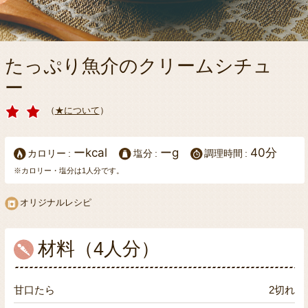
たっぷり魚介のクリームシチュ
ー
（
★について
）
ーkcal
ーg
40分
カロリー
塩分
調理時間
※カロリー・塩分は1人分です。
オリジナルレシピ
材料（4人分）
甘口たら
2切れ