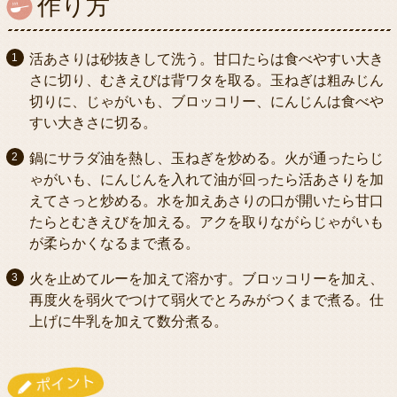
作り方
活あさりは砂抜きして洗う。甘口たらは食べやすい大き
さに切り、むきえびは背ワタを取る。玉ねぎは粗みじん
切りに、じゃがいも、ブロッコリー、にんじんは食べや
すい大きさに切る。
鍋にサラダ油を熱し、玉ねぎを炒める。火が通ったらじ
ゃがいも、にんじんを入れて油が回ったら活あさりを加
えてさっと炒める。水を加えあさりの口が開いたら甘口
たらとむきえびを加える。アクを取りながらじゃがいも
が柔らかくなるまで煮る。
火を止めてルーを加えて溶かす。ブロッコリーを加え、
再度火を弱火でつけて弱火でとろみがつくまで煮る。仕
上げに牛乳を加えて数分煮る。