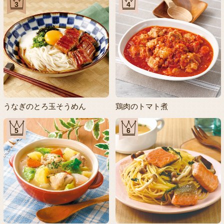
3
4
うなぎのとろ玉そうめん
鶏肉のトマト煮
5
6