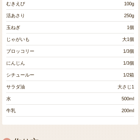
むきえび
100g
活あさり
250g
玉ねぎ
1個
じゃがいも
大1個
ブロッコリー
1/3個
にんじん
1/3個
シチュールー
1/2箱
サラダ油
大さじ1
水
500ml
牛乳
200ml