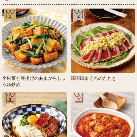
1
2
小松菜と厚揚げのあまからしょ
韓国風まぐろのたたき
うゆ炒め
3
4