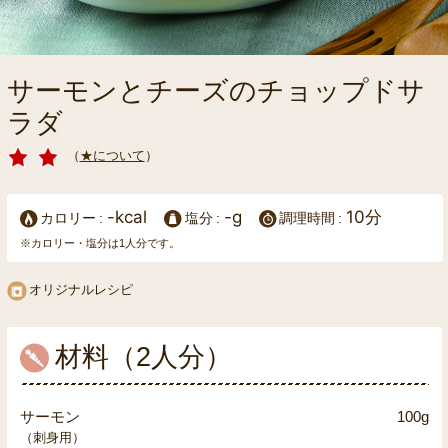
サーモンとチーズのチョップドサ
ラダ
（
★について
）
-kcal
-g
10分
カロリー
塩分
調理時間
※カロリー・塩分は1人分です。
オリジナルレシピ
材料（2人分）
サーモン
100g
（刺身用）