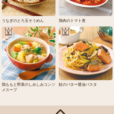
うなぎのとろ玉そうめん
鶏肉のトマト煮
5
6
鶏ももと野菜のしみしみコンソ
鮭のバター醤油パスタ
メスープ