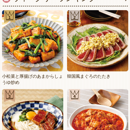
1
2
小松菜と厚揚げのあまからしょ
韓国風まぐろのたたき
うゆ炒め
3
4