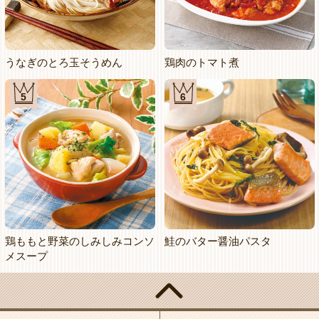
うなぎのとろ玉そうめん
鶏肉のトマト煮
5
6
鶏ももと野菜のしみしみコンソ
鮭のバター醤油パスタ
メスープ