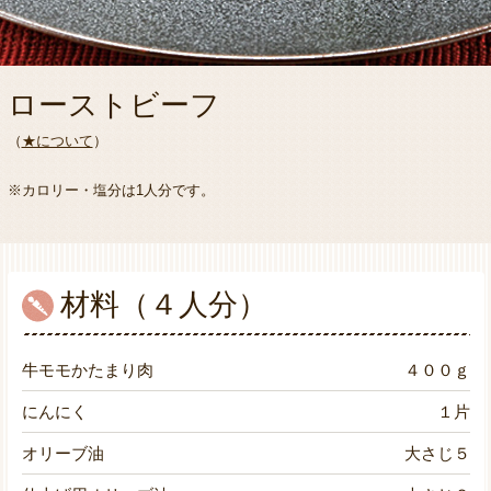
ローストビーフ
（
★について
）
※カロリー・塩分は1人分です。
材料（４人分）
牛モモかたまり肉
４００ｇ
にんにく
１片
オリーブ油
大さじ５