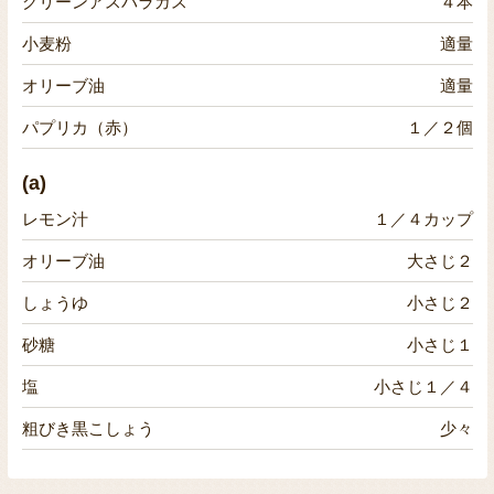
グリーンアスパラガス
４本
小麦粉
適量
オリーブ油
適量
パプリカ（赤）
１／２個
(a)
レモン汁
１／４カップ
オリーブ油
大さじ２
しょうゆ
小さじ２
砂糖
小さじ１
塩
小さじ１／４
粗びき黒こしょう
少々