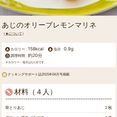
あじのオリーブレモンマリネ
（
★について
）
158kcal
0.9g
カロリー
塩分
約20分
調理時間
※カロリー・塩分は1人分です。
クッキングサポート誌2015年04月号掲載
材料（４人）
骨とりあじ
２枚