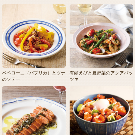
ペペローニ（パプリカ）とツナ
有頭えびと夏野菜のアクアパッ
のソテー
ツァ