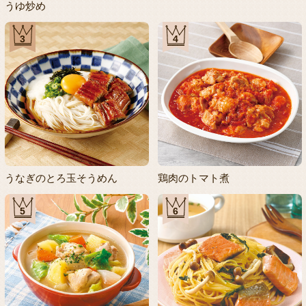
うゆ炒め
3
4
うなぎのとろ玉そうめん
鶏肉のトマト煮
5
6