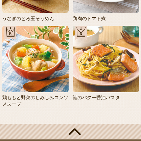
うなぎのとろ玉そうめん
鶏肉のトマト煮
5
6
鶏ももと野菜のしみしみコンソ
鮭のバター醤油パスタ
メスープ