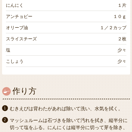
にんにく
１片
アンチョビー
１０ｇ
オリーブ油
１／２カップ
スライスチーズ
２枚
塩
少々
こしょう
少々
作り方
むきえびは背わたがあれば除いて洗い、水気を拭く。
マッシュルームは石づきを除いて汚れを拭き、縦半分に
切って塩をふる。にんにくは縦半分に切って芽を除き、