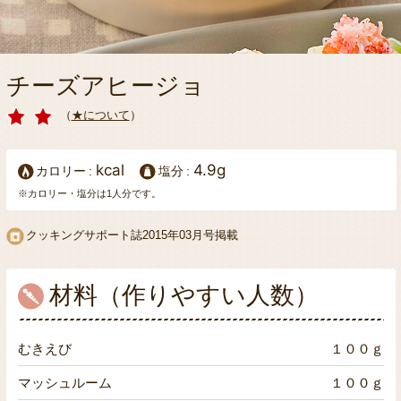
チーズアヒージョ
（
★について
）
kcal
4.9g
カロリー
塩分
※カロリー・塩分は1人分です。
クッキングサポート誌2015年03月号掲載
材料（作りやすい人数）
むきえび
１００ｇ
マッシュルーム
１００ｇ