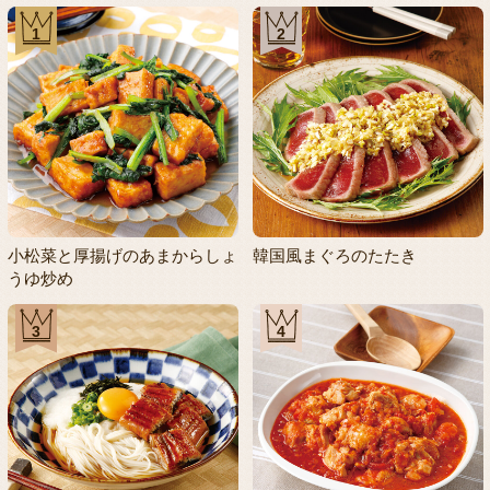
1
2
小松菜と厚揚げのあまからしょ
韓国風まぐろのたたき
うゆ炒め
3
4