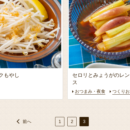
クもやし
セロリとみょうがのレン
ス
おつまみ・夜食
つくりお
前へ
1
2
3