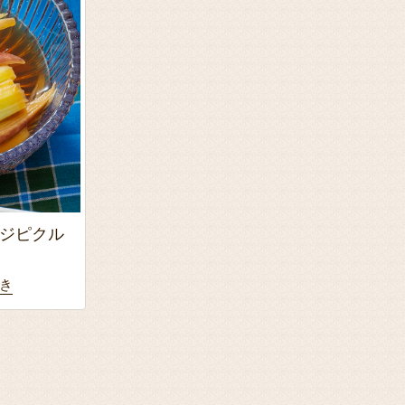
ジピクル
き