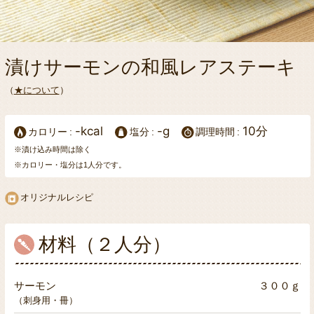
漬けサーモンの和風レアステーキ
（
★について
）
-kcal
-g
10分
カロリー
塩分
調理時間
※漬け込み時間は除く
※カロリー・塩分は1人分です。
オリジナルレシピ
材料（２人分）
サーモン
３００ｇ
（刺身用・冊）