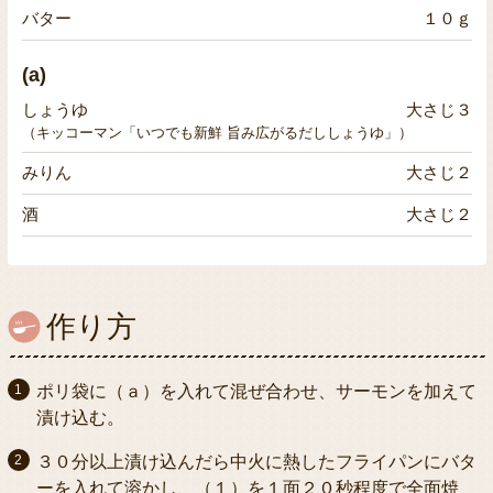
バター
１０ｇ
(a)
しょうゆ
大さじ３
（キッコーマン「いつでも新鮮 旨み広がるだししょうゆ」）
みりん
大さじ２
酒
大さじ２
作り方
ポリ袋に（ａ）を入れて混ぜ合わせ、サーモンを加えて
漬け込む。
３０分以上漬け込んだら中火に熱したフライパンにバタ
ーを入れて溶かし、（１）を１面２０秒程度で全面焼