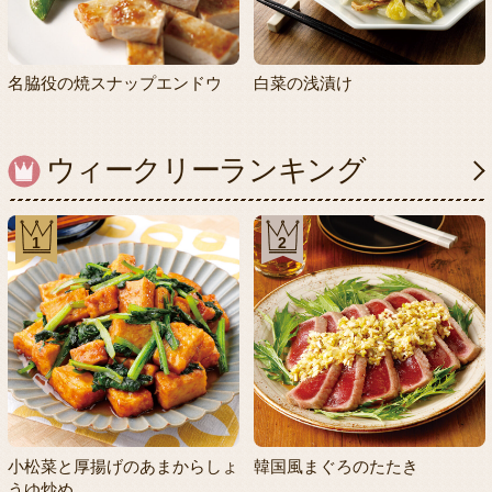
名脇役の焼スナップエンドウ
白菜の浅漬け
ウィークリーランキング
1
2
小松菜と厚揚げのあまからしょ
韓国風まぐろのたたき
うゆ炒め