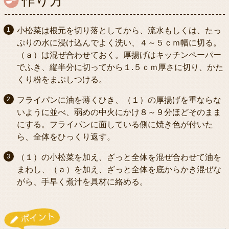
作り方
小松菜は根元を切り落としてから、流水もしくは、たっ
ぷりの水に浸け込んでよく洗い、４～５ｃｍ幅に切る。
（ａ）は混ぜ合わせておく。厚揚げはキッチンペーパー
でふき、縦半分に切ってから１.５ｃｍ厚さに切り、かた
くり粉をまぶしつける。
フライパンに油を薄くひき、（１）の厚揚げを重ならな
いように並べ、弱めの中火にかけ８～９分ほどそのまま
にする。フライパンに面している側に焼き色が付いた
ら、全体をひっくり返す。
（１）の小松菜を加え、ざっと全体を混ぜ合わせて油を
まわし、（ａ）を加え、ざっと全体を底からかき混ぜな
がら、手早く煮汁を具材に絡める。