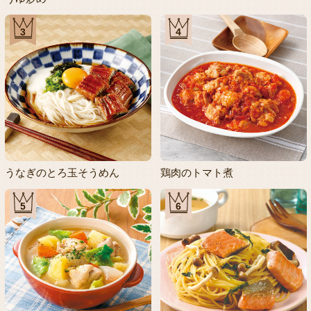
3
4
うなぎのとろ玉そうめん
鶏肉のトマト煮
5
6