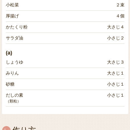
小松菜
２束
厚揚げ
４個
かたくり粉
大さじ４
サラダ油
小さじ２
(a)
しょうゆ
大さじ３
みりん
大さじ１
砂糖
小さじ１
だしの素
小さじ１
（顆粒）