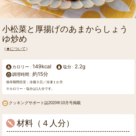
小松菜と厚揚げのあまからしょう
ゆ炒め
（
★について
）
149kcal
2.2g
カロリー
塩分
約15分
調理時間
保存期間目安：冷蔵５日／冷凍１か月
※カロリー・塩分は1人分です。
クッキングサポート誌
2020年10月号掲載
材料（４人分）